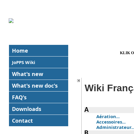
Home
KLIK 
JoPPS Wiki
What's new
What's new
doc's
Wiki Franç
FAQ's
Downloads
A
Aération...
Contact
Accessoires...
Administrateur..
B