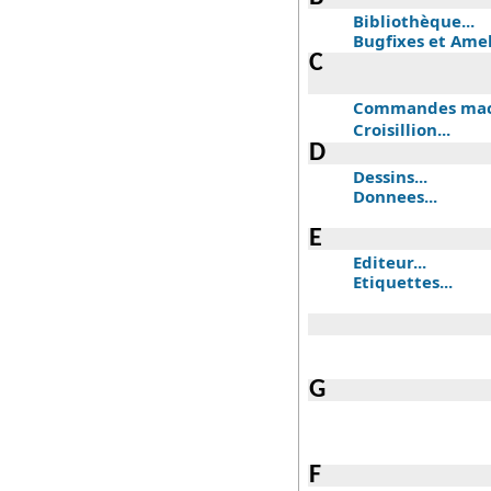
Bibliothèque...
Bugfixes et Amel
C
Commandes mach
Croisillion...
D
Dessins...
Donnees...
E
Editeur...
Etiquettes...
G
F