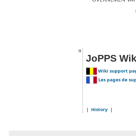
JoPPS Wik
Wiki support pa
Les pages de sup
|
History
|