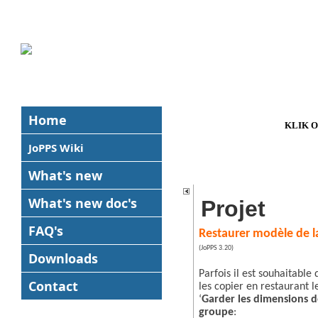
Home
KLIK 
JoPPS Wiki
What's new
What's new
doc's
Projet
FAQ's
Restaurer modèle de l
(JoPPS 3.20)
Downloads
Parfois il est souhaitable
Contact
les copier en restaurant 
‘
Garder les dimensions d
groupe
: