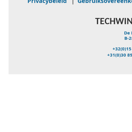
Privacybeleid
|
Gebruiksovereen
TECHWIN
De 
B-2
+32(0)15
+31(0)30 8