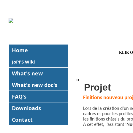
Home
KLIK 
JoPPS Wiki
What's new
What's new
doc's
Projet
FAQ's
Finitions nouveau pro
Downloads
Lors de la création d’un no
cadres et pour les profilé
Contact
les finitions châssis du pr
A cet effet, l’assistant ‘
No