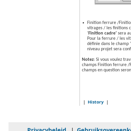
Finition ferrure /Finiti
vitrages / les finitions
‘
Finition cadre’
sera a
Pour la ferrure / les vi
définie dans le champ ‘
niveau projet sera co
Notez
: Si vous voulez trav
champs Finition ferrure /Fi
champs en question seron
|
History
|
Privacybeleid
|
Gebruiksovereen