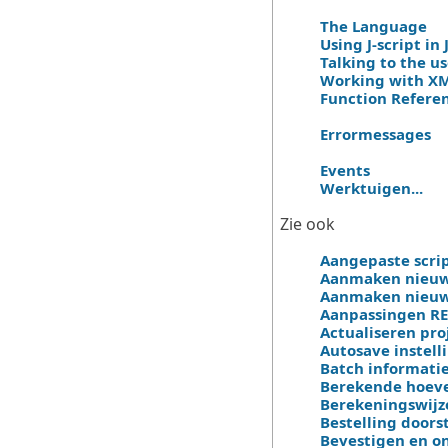
The Language
Using J-script in
Talking to the u
Working with X
Function Refere
Errormessages
Events
Werktuigen...
Zie ook
Aangepaste scri
Aanmaken nieuwe
Aanmaken nieuw 
Aanpassingen RE
Actualiseren pro
Autosave instell
Batch informatie
Berekende hoevee
Berekeningswijz
Bestelling doors
Bevestigen en on