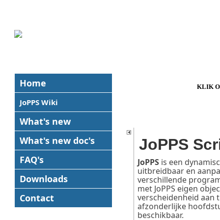
Home
KLIK 
JoPPS Wiki
What's new
What's new
doc's
JoPPS Scr
FAQ's
JoPPS
is een dynamisc
uitbreidbaar en aanpasb
Downloads
verschillende program
met JoPPS eigen object
Contact
verscheidenheid aan t
afzonderlijke hoofdstu
beschikbaar.