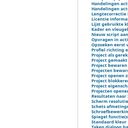
Handelingen acti
Handelingen actu
Lengtecorrectie 
Licentie informat
Lijst gebruikte 
Kader en vleuge
Nieuw script a
Opvragen in acti
Opzoeken eerst v
Profiel richting
Project als ger
Project gemaakt
Project bewaren 
Projecten beware
Project openen z
Project blokkeren
Project eigensch
Projecten opene
Resultaten naar
Scherm resoluti
Schets afmeting
Schroefbewerkin
Spiegel functie(
Standaard kleur
Taken dialoog ba