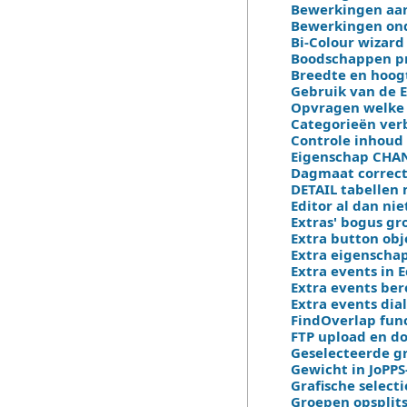
Bewerkingen aan
Bewerkingen onde
Bi-Colour wizard 
Boodschappen pr
Breedte en hoog
Gebruik van de E
Opvragen welke c
Categorieën ver
Controle inhoud
Eigenschap CHAN
Dagmaat correcti
DETAIL tabellen 
Editor al dan nie
Extras' bogus gro
Extra button obj
Extra eigenschap
Extra events in E
Extra events be
Extra events di
FindOverlap fun
FTP upload en do
Geselecteerde gr
Gewicht in JoPPS
Grafische select
Groepen opsplits