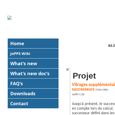
Home
KLI
JoPPS Wiki
What's new
What's new
doc's
Projet
FAQ's
Vitrages supplémentair
successeurs
(TOM 1989)
Downloads
(JoPPS 3.20)
Contact
Jusqu’à présent, le success
en compte lors du calcul
successeur défini dans les