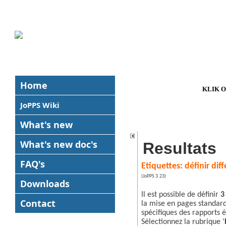
Home
KLIK 
JoPPS Wiki
What's new
What's new
doc's
Resultats
FAQ's
Etiquettes: définir di
(JoPPS 3.23)
Downloads
Il est possible de définir
3
Contact
la mise en pages standard
spécifiques des rapports é
Sélectionnez la rubrique ‘