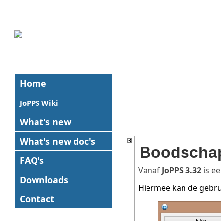
Home
JoPPS Wiki
What's new
What's new
doc's
Boodschap
FAQ's
Vanaf
JoPPS 3.32
is ee
Downloads
Hiermee kan de gebru
Contact