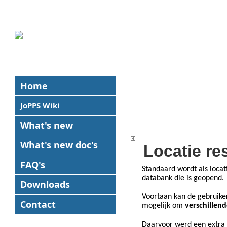
Home
JoPPS Wiki
What's new
What's new
doc's
Locatie re
FAQ's
Standaard wordt als loca
databank die is geopend.
Downloads
Voortaan kan de gebruik
Contact
mogelijk om
v
erschillen
Daarvoor werd een extra i