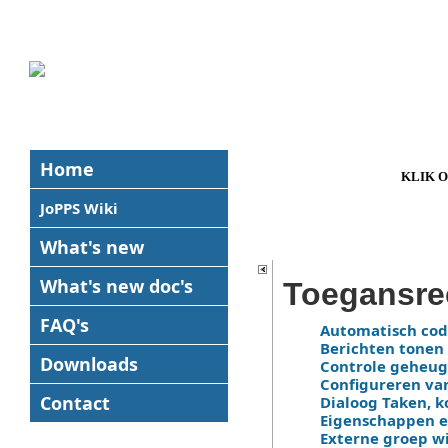
Home
KLIK 
JoPPS Wiki
What's new
What's new
doc's
Toegansre
FAQ's
Automatisch cod
Berichten tonen 
Downloads
Controle geheug
Configureren van
Contact
Dialoog Taken, k
Eigenschappen ed
Externe groep wi