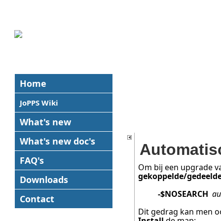
Home
JoPPS Wiki
What's new
What's new
doc's
Automatisc
FAQ's
Om bij een upgrade v
gekoppelde/gedeeld
Downloads
-$NOSEARCH
au
Contact
Dit gedrag kan men oo
Install
de map: