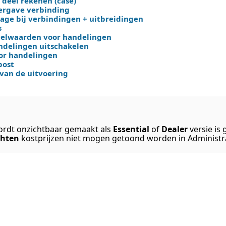
deel rekenen (case)
ergave verbinding
age bij verbindingen + uitbreidingen
s
elwaarden voor handelingen
delingen uitschakelen
oor handelingen
post
 van de uitvoering
ordt onzichtbaar gemaakt als
Essential
of
Dealer
versie is
chten
kostprijzen niet mogen getoond worden in Administr