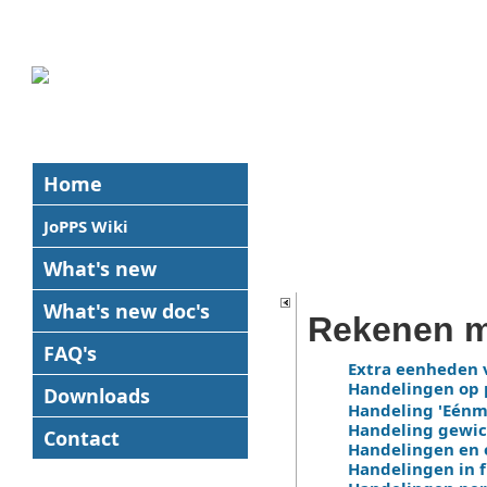
Home
JoPPS Wiki
What's new
What's new
doc's
Rekenen m
FAQ's
Extra eenheden 
Handelingen op 
Downloads
Handeling 'Eénm
Handeling gewic
Contact
Handelingen en o
Handelingen in 