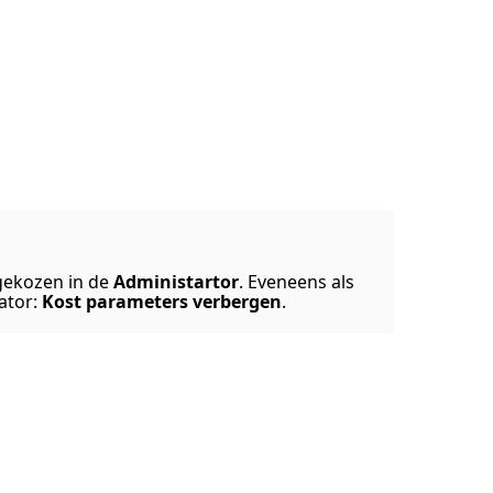
 gekozen in de
Administartor
. Eveneens als
ator:
Kost parameters verberge
n
.