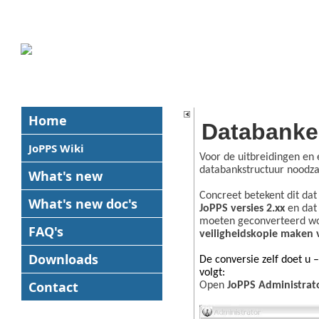
Home
Databanken
JoPPS Wiki
Voor de uitbreidingen en 
databankstructuur noodzak
What's new
Concreet betekent dit da
What's new
doc's
JoPPS versies 2.xx
en dat
moeten geconverteerd w
FAQ's
veiligheidskopie maken
Downloads
De conversie zelf doet u 
volgt:
Contact
Open
JoPPS Administrat