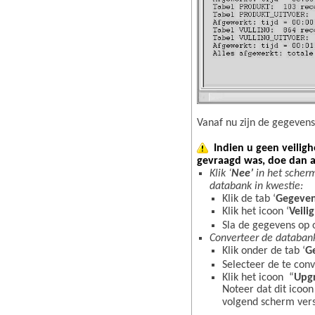
Vanaf nu zijn de gegevens
Indien u geen veiligh
gevraagd was, doe dan al
Klik ‘
Nee’
in het scherm
databank in kwestie:
Klik de tab ‘
Gegeve
Klik het icoon ‘
Veili
Sla de gegevens op 
Converteer de databank
Klik onder de tab ‘
G
Selecteer de te con
Klik het icoon “
Upgr
Noteer dat dit icoon
volgend scherm vers